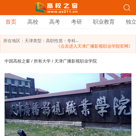
首页
高校
高考
考研
职业教育
独
所在地区：
天津
类型：
高职
性质：专科
--
《点击进入天津广播影视职业学院官网》
中国高校之窗
/
所有大学
/ 天津广播影视职业学院