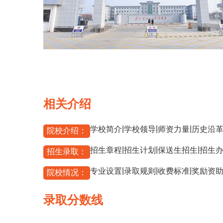
相关介绍
|
|
|
学校简介
学校领导
师资力量
历史沿
院校介绍：
|
|
|
招生章程
招生计划
保送生招生
招生
招生录取：
|
|
|
专业设置
录取规则
收费标准
奖励资
院校情况：
录取分数线