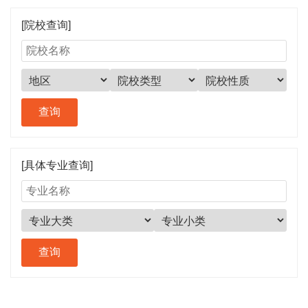
[院校查询]
[具体专业查询]