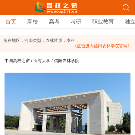
首页
高校
高考
考研
职业教育
独
所在地区：
河南
类型：
农林
性质：本科
--
《点击进入信阳农林学院官网》
中国高校之窗
/
所有大学
/ 信阳农林学院