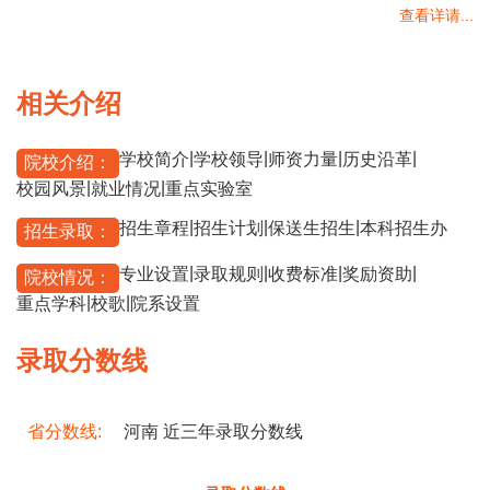
查看详请...
相关介绍
|
|
|
|
学校简介
学校领导
师资力量
历史沿革
院校介绍：
|
|
校园风景
就业情况
重点实验室
|
|
|
招生章程
招生计划
保送生招生
本科招生办
招生录取：
|
|
|
|
专业设置
录取规则
收费标准
奖励资助
院校情况：
|
|
重点学科
校歌
院系设置
录取分数线
省分数线:
河南 近三年录取分数线