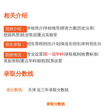
相关介绍
|
|
|
|
学校简介
学校领导
师资力量
历史沿革
院校介绍：
|
|
校园风景
就业情况
重点实验室
|
|
|
招生章程
招生计划
保送生招生
本科招生办
招生录取：
|
|
|
|
专业设置
双一流学科
录取规则
收费标准
院校情况：
|
|
|
奖励资助
重点学科
校歌
院系设置
录取分数线
省分数线:
天津 近三年录取分数线
录取分数线