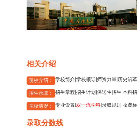
相关介绍
|
|
|
学校简介
学校领导
师资力量
历史沿
院校介绍：
|
|
|
招生章程
招生计划
保送生招生
本科
招生录取：
|
|
|
专业设置
双一流学科
录取规则
收费
院校情况：
录取分数线