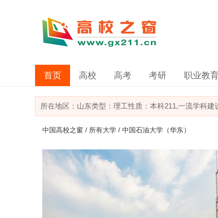
首页
高校
高考
考研
职业教
所在地区：
山东
类型：
理工
性质：本科
211,一流学科
中国高校之窗
/
所有大学
/ 中国石油大学（华东）