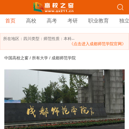
首页
高校
高考
考研
职业教育
独
所在地区：
四川
类型：
师范
性质：本科
--
《点击进入成都师范学院官网》
中国高校之窗
/
所有大学
/ 成都师范学院