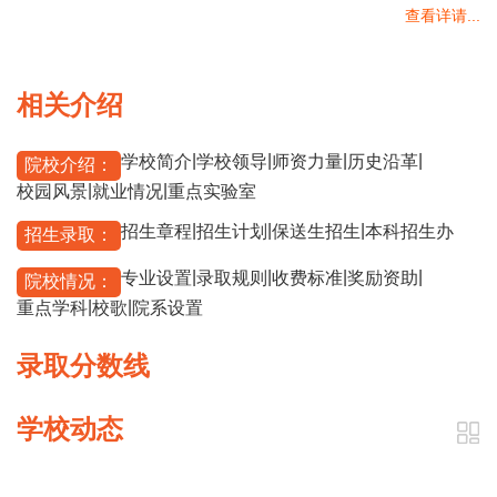
查看详请...
相关介绍
|
|
|
|
学校简介
学校领导
师资力量
历史沿革
院校介绍：
|
|
校园风景
就业情况
重点实验室
|
|
|
招生章程
招生计划
保送生招生
本科招生办
招生录取：
|
|
|
|
专业设置
录取规则
收费标准
奖励资助
院校情况：
|
|
重点学科
校歌
院系设置
录取分数线
学校动态