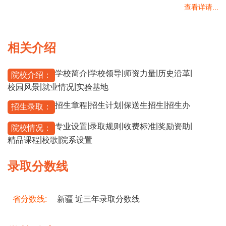
查看详请...
相关介绍
|
|
|
|
学校简介
学校领导
师资力量
历史沿革
院校介绍：
|
|
校园风景
就业情况
实验基地
|
|
|
招生章程
招生计划
保送生招生
招生办
招生录取：
|
|
|
|
专业设置
录取规则
收费标准
奖励资助
院校情况：
|
|
精品课程
校歌
院系设置
录取分数线
省分数线:
新疆 近三年录取分数线