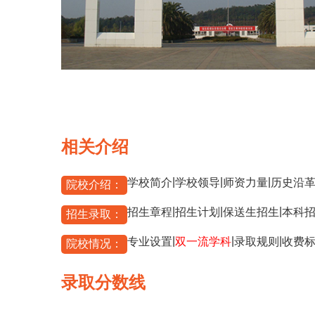
相关介绍
|
|
|
学校简介
学校领导
师资力量
历史沿
院校介绍：
|
|
|
招生章程
招生计划
保送生招生
本科
招生录取：
|
|
|
专业设置
双一流学科
录取规则
收费
院校情况：
录取分数线