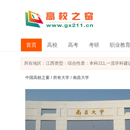
首页
高校
高考
考研
职业教
所在地区：
江西
类型：
综合
性质：本科
211,一流学科
中国高校之窗
/
所有大学
/ 南昌大学