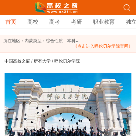
首页
高校
高考
考研
职业教育
独
所在地区：
内蒙
类型：
综合
性质：本科
--
《点击进入呼伦贝尔学院官网》
中国高校之窗
/
所有大学
/ 呼伦贝尔学院