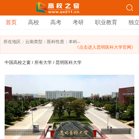
首页
高校
高考
考研
职业教育
独
所在地区：
云南
类型：
医科
性质：本科
--
《点击进入昆明医科大学官网》
中国高校之窗
/
所有大学
/ 昆明医科大学