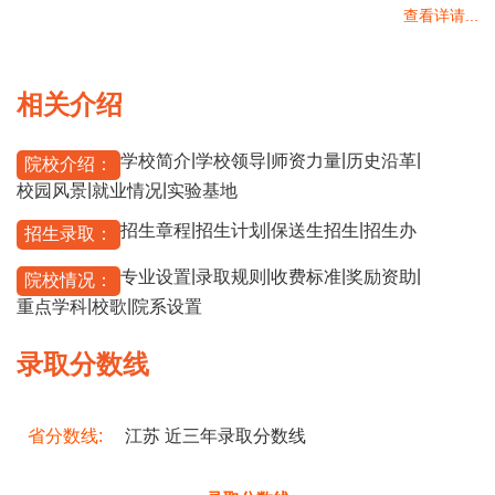
查看详请...
相关介绍
|
|
|
|
学校简介
学校领导
师资力量
历史沿革
院校介绍：
|
|
校园风景
就业情况
实验基地
|
|
|
招生章程
招生计划
保送生招生
招生办
招生录取：
|
|
|
|
专业设置
录取规则
收费标准
奖励资助
院校情况：
|
|
重点学科
校歌
院系设置
录取分数线
省分数线:
江苏 近三年录取分数线