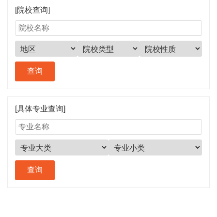
[院校查询]
[具体专业查询]