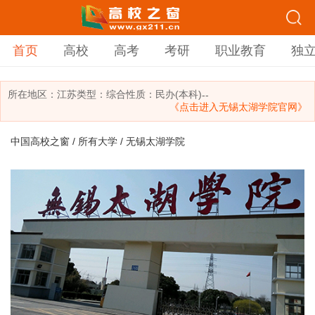
首页
高校
高考
考研
职业教育
独
所在地区：
江苏
类型：
综合
性质：民办(本科)
--
《点击进入无锡太湖学院官网》
中国高校之窗
/
所有大学
/ 无锡太湖学院