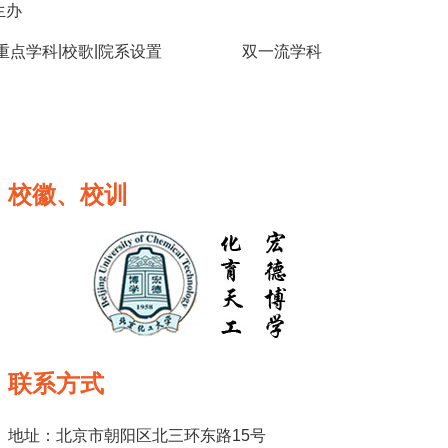
生办
|
|
重点学科
校歌
院系设置
双一流学科
校徽、校训
联系方式
地址：北京市朝阳区北三环东路15号