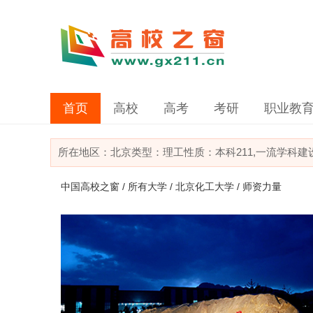
首页
高校
高考
考研
职业教
所在地区：
北京
类型：
理工
性质：本科
211,一流学科
中国高校之窗
/
所有大学
/
北京化工大学
/ 师资力量