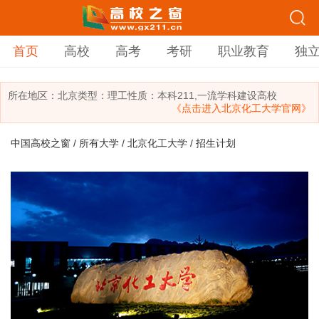
首页
高校
高考
考研
职业教育
独
所在地区：
北京
类型：
理工
性质：本科
211,一流学科建设高校
《点击进入北京化工大学官网》
中国高校之窗
/
所有大学
/
北京化工大学
/ 招生计划