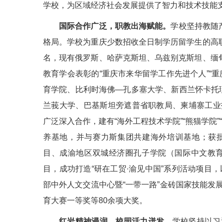
学校，为区域经济社会发展提供了智力和技术技能
国际合作广泛，职教出海赋能。
学校坚持教随
格局。学校为重庆少数招收全日制学历留学生的高职
名，现有俄罗斯、哈萨克斯坦、乌兹别克斯坦、缅甸
教育学会表彰的“重庆市来华留学工作先进个人”“
育学院、比利时海佛—孔多塞大学、新西兰怀卡托
兰莪大学、巴基斯坦旁遮普省职教局、柬埔寨工业
广泛深入合作，建有“海外工程技术学院”“熊猫学院
养基地，并与赛力斯集团共建海外培训基地；获批教
目、成渝地区双城经济圈孔子学院（国际中文教育
目，成功打造“研在工贸·渝见中国”系列活动项目，
部中外人文交流中心暨“一带一路”金砖国家技能发
育大赛一等奖等80余项大奖。
红岩精神浸润，校园活力迸发。
学校坚持以习