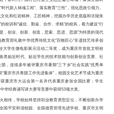
“时代新人铸魂工程”、落实教育“三性”，强化思政引领力。
统文化和红岩精神、工匠精神，挖掘办学历史底蕴和涪陵朱
的校训和“诚信、勤奋、合作、求精”的校风，着力建设“行
求是，创业、创新、创造，思索、思进、思源”为特质的现代
选教育部礼敬中华优秀传统文化“百物匠心”非遗技艺传承创
高校大学生微电影展示活动二等奖，成为重庆市首批文明校
各类贴近时代、贴近学生的技术技能与创新创业竞赛、社
团，连续多年被评重庆市暑期“三下乡”社会实践“优秀单
获“重庆市共青团工作先进集体”，校园文化艺术节成为重庆
荣获重庆市大运会第一名并代表重庆参加全国比赛；学生
、中华经典诵写讲大赛等竞赛中获得53项大奖。
薪火相传，学校始终坚持职业教育类型定位，不断创新办学
全国平安和谐校园、全国德育管理先进学校、重庆市文明