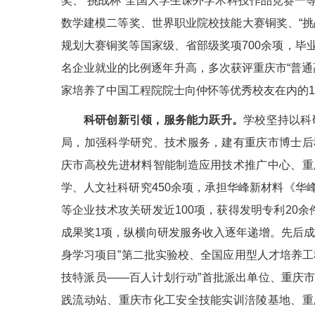
奖、“挑战杯”全国大学生课外学术科技作品竞赛一
数学建模二等奖、世界职业院校技能大赛铜奖、“挑
规划大赛铜奖等国家级、省部级奖项700余项，毕
名企业就业的比例逐年升高，多次获评重庆市“普通
家培养了中国工程院院士向仲怀等优秀校友在内的1
科研创新引领，服务能力跃升。
学校坚持以科
局，加强科学研究、技术服务，建有重庆市博士后
庆市高校先进材料智能制造应用技术推广中心、重
学、人文社科研究450余项，承担华峰新材料《华
等企业技术攻关研发近100项，获得发明专利20
成果奖1项，纵横向研发服务收入逐年递增。先后成
身学习项目”第二批实验校、全国应用型人才培养工
技特派员——百人计划行动”首批派出单位、重庆
践流动站、重庆市化工安全技能实训涪陵基地、重