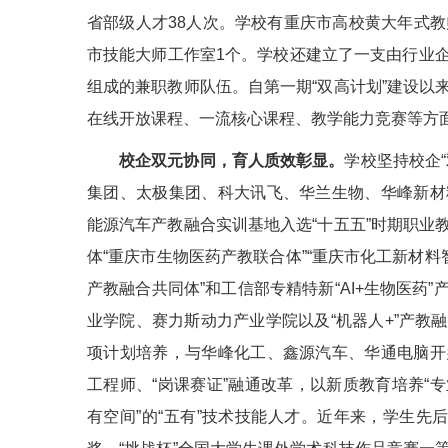
省部级人才38人次。学校有重庆市高校黄大年式教
市技能大师工作室1个。学校还建立了一支由行业
组成的兼职教师队伍。自第一期“双高计划”建设以
在线开放课程、一流核心课程、教学能力竞赛等方面的
校企双元协同，育人质效彰显。
学校坚持校企
集团、太极集团、科大讯飞、华兰生物、华峰新材
能源汽车产教融合实训基地入选“十五五”时期职业
体“重庆市生物医药产教联合体”“重庆市化工新材料
产教融合共同体”和工信部专精特新“AI+生物医药
业学院、赛力斯动力产业学院以及“机器人+”产教
项计划培养，与华峰化工、鑫源汽车、华通电脑开
工程师、“岗课赛证”融通改革，以新质教育培养“
有空间”的“五有”技术技能人才。近年来，学生先