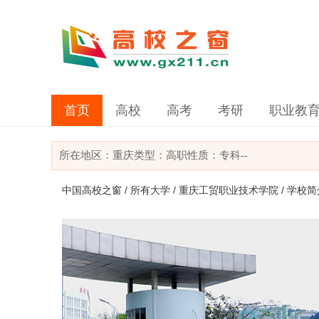
首页
高校
高考
考研
职业教
所在地区：
重庆
类型：
高职
性质：专科
--
中国高校之窗
/
所有大学
/
重庆工贸职业技术学院
/ 学校简