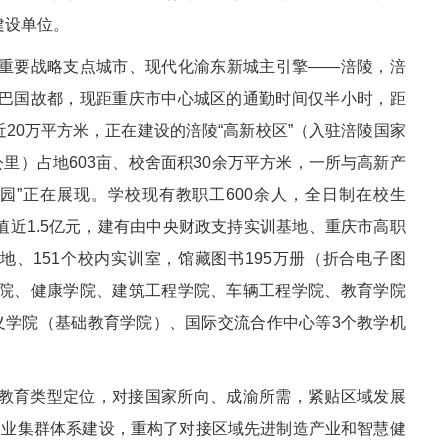
建设单位。
重要战略支点城市、现代化渝东新城主引擎——涪陵，涪
巴国故都，现距重庆市中心城区的通勤时间仅半小时，距
近20万平方米，正在建设的涪陵“高新校区”（入驻涪陵国家
里）占地603亩、校舍面积30余万平方米，一所与高新产
园”正在展现。学校现有教职工600余人，全日制在校生
备值近1.5亿元，建有由中央财政支持实训基地、重庆市高职
、151个校内实训室，馆藏图书195万册（折合电子图
院、健康学院、建筑工程学院、车辆工程学院、教育学院
义学院（基础教育学院）、国际交流合作中心等3个教学机
教育类型定位，对接国家所向、成渝所需，紧贴区域发展
制造业集群体系建设，重构了对接区域先进制造产业和智慧健