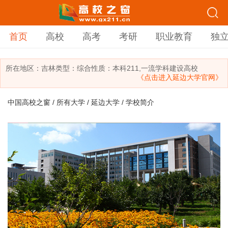
首页
高校
高考
考研
职业教育
独
所在地区：
吉林
类型：
综合
性质：本科
211,一流学科建设高校
《点击进入延边大学官网》
中国高校之窗
/
所有大学
/
延边大学
/ 学校简介