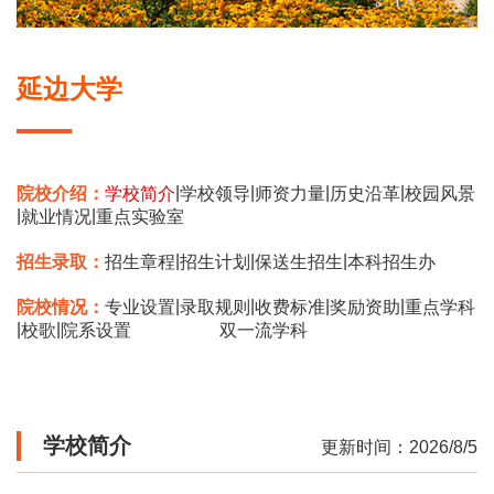
延边大学
|
|
|
|
院校介绍：
学校简介
学校领导
师资力量
历史沿革
校园风景
|
|
就业情况
重点实验室
|
|
|
招生录取：
招生章程
招生计划
保送生招生
本科招生办
|
|
|
|
院校情况：
专业设置
录取规则
收费标准
奖励资助
重点学科
|
|
校歌
院系设置
双一流学科
学校简介
更新时间：2026/8/5