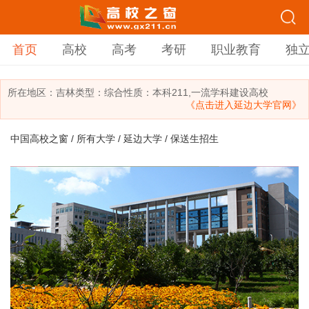
首页
高校
高考
考研
职业教育
独
所在地区：
吉林
类型：
综合
性质：本科
211,一流学科建设高校
《点击进入延边大学官网》
中国高校之窗
/
所有大学
/
延边大学
/ 保送生招生