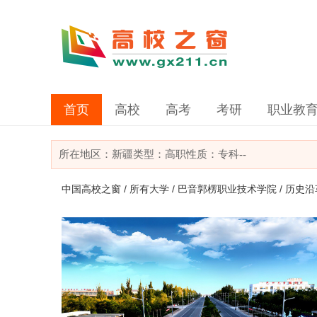
首页
高校
高考
考研
职业教
所在地区：
新疆
类型：
高职
性质：专科
--
中国高校之窗
/
所有大学
/
巴音郭楞职业技术学院
/ 历史沿