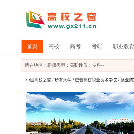
首页
高校
高考
考研
职业教
所在地区：
新疆
类型：
高职
性质：专科
--
中国高校之窗
/
所有大学
/
巴音郭楞职业技术学院
/ 就业情