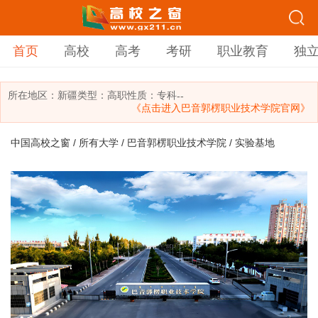
首页
高校
高考
考研
职业教育
独
所在地区：
新疆
类型：
高职
性质：专科
--
《点击进入巴音郭楞职业技术学院官网》
中国高校之窗
/
所有大学
/
巴音郭楞职业技术学院
/ 实验基地