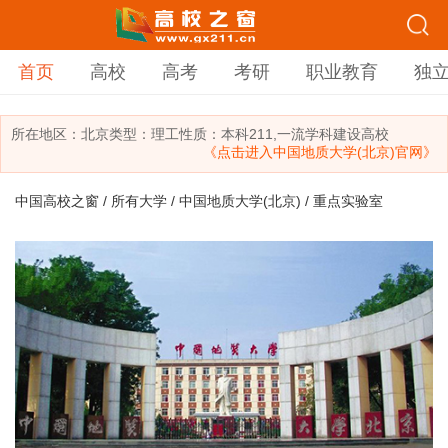
首页
高校
高考
考研
职业教育
独
所在地区：
北京
类型：
理工
性质：本科
211,一流学科建设高校
《点击进入中国地质大学(北京)官网》
中国高校之窗
/
所有大学
/
中国地质大学(北京)
/ 重点实验室