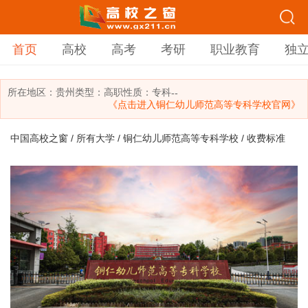
首页
高校
高考
考研
职业教育
独
所在地区：
贵州
类型：
高职
性质：专科
--
《点击进入铜仁幼儿师范高等专科学校官网》
中国高校之窗
/
所有大学
/
铜仁幼儿师范高等专科学校
/ 收费标准