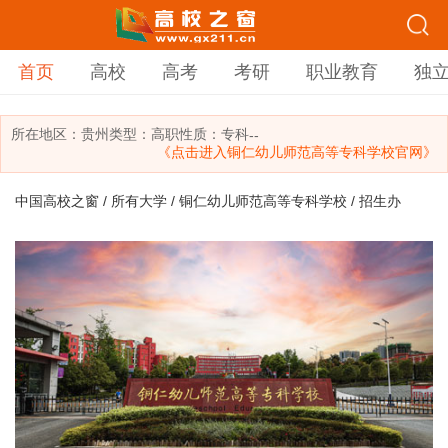
首页
高校
高考
考研
职业教育
独
所在地区：
贵州
类型：
高职
性质：专科
--
《点击进入铜仁幼儿师范高等专科学校官网》
中国高校之窗
/
所有大学
/
铜仁幼儿师范高等专科学校
/ 招生办