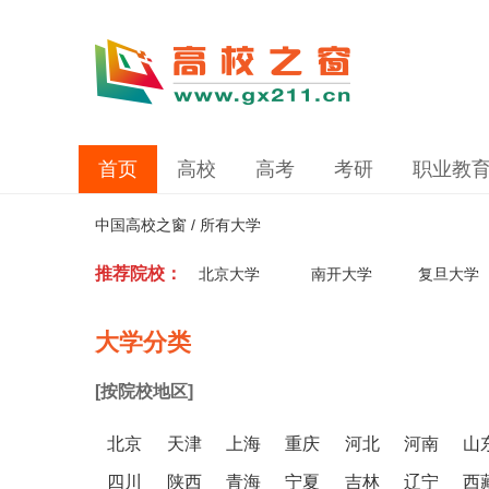
首页
高校
高考
考研
职业教
中国高校之窗 / 所有大学
推荐院校：
北京大学
南开大学
复旦大学
大学分类
[按院校地区]
北京
天津
上海
重庆
河北
河南
山
四川
陕西
青海
宁夏
吉林
辽宁
西