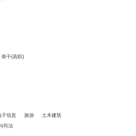
骨干(高职)
电子信息
旅游
土木建筑
与司法