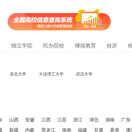
育
独立学院
民办院校
继续教育
校庆
东北大学
大连理工大学
武汉大学
东
山西
安徽
江西
江苏
浙江
湖北
湖南
广东
藏
新疆
内蒙
黑龙江
海南
福建
甘肃
香港
澳