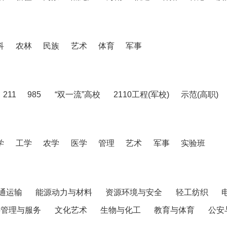
科
农林
民族
艺术
体育
军事
211
985
“双一流”高校
2110工程(军校)
示范(高职)
学
工学
农学
医学
管理
艺术
军事
实验班
通运输
能源动力与材料
资源环境与安全
轻工纺织
共管理与服务
文化艺术
生物与化工
教育与体育
公安