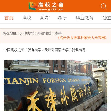
首页
高校
高考
考研
职业教育
独
所在地区：
天津
类型：
外语
性质：本科
--
《点击进入天津外国语大学官网》
中国高校之窗
/
所有大学
/
天津外国语大学
/ 就业情况