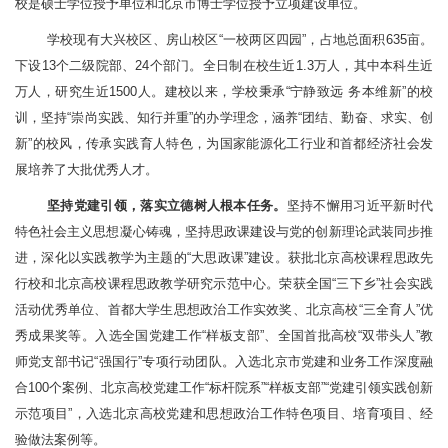
校是硕士学位授予单位和北京市博士学位授予立项建设单位。
学校现有大兴校区、房山校区“一校两区四园”，占地总面积635亩。
下设13个二级院部、24个部门。全日制在校生近1.3万人，其中本科生近
万人，研究生近1500人。建校以来，学校秉承“宁静致远 务本维新”的校
训，坚持“崇尚实践、知行并重”的办学理念，涵养“团结、勤奋、求实、创
新”的校风，传承实践育人特色，为国家能源化工行业和首都经济社会发
展培养了大批优秀人才。
坚持党建引领，落实立德树人根本任务。
坚持不懈用习近平新时代
特色社会主义思想凝心铸魂，坚持思政课建设与党的创新理论武装同步推
进，深化以实践教学为主题的“大思政课”建设。获批北京高校课程思政先
行校和北京高校课程思政教学研究示范中心。荣获全国“三下乡”社会实践
活动优秀单位、首都大学生思想政治工作实效奖、北京高校“三全育人”优
秀成果奖等。入选全国党建工作“样板支部”、全国首批高校“双带头人”教
师党支部书记“强国行”专项行动团队。入选北京市党建和业务工作深度融
合100个案例、北京高校党建工作“标杆院系”“样板支部”“党建引领实践创新
示范项目”，入选北京高校党建和思想政治工作特色项目、培育项目、经
验做法案例等。