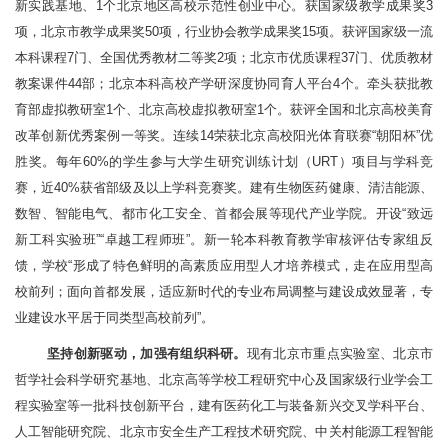
新实践基地、1个北京地区高校示范性创业中心。获国家级教学成果奖3
项，北京市教学成果奖50项，行业协会教学成果奖15项。获评国家级一流
本科课程7门、全国优秀教材二等奖2项；北京市优质课程37门、优质教材
教案课件44部；北京本科高校产学研深度协同育人平台4个。牵头获批教
育部虚拟教研室1个、北京高校虚拟教研室1个。获评全国和北京高校美育
改革创新优秀案例一等奖。连续14荣获北京高校阳光体育联赛“朝阳杯”优
胜奖。每年60%的学生参与大学生研究训练计划（URT）项目与学科竞
赛，近40%获省部级及以上学科竞赛奖。建有生物医药健康、清洁能源、
数智、智能电气、都市化工安全、首都会展等现代产业学院。开设“致远
新工科实验班”“卓越工程师班”。新一轮本科教育教学审核评估专家组反
馈，学校“形成了特色鲜明的高素质应用型人才培养模式，走在应用型高
校前列；面向首都发展，适应新时代的专业布局调整与建设成效显著，专
业建设水平居于同类型高校前列”。
坚持创新驱动，加强有组织科研。
现有北京市重点实验室、北京市
哲学社会科学研究基地、北京高等学校工程研究中心及国家级行业学会工
程实验室等一批科技创新平台，建有医药化工与装备新兴交叉学科平台、
人工智能研究院、北京市安全生产工程技术研究院、中关村能源工程智能