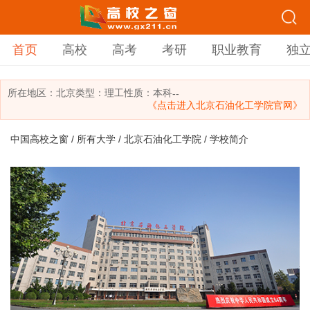
首页
高校
高考
考研
职业教育
独
所在地区：
北京
类型：
理工
性质：本科
--
《点击进入北京石油化工学院官网》
中国高校之窗
/
所有大学
/
北京石油化工学院
/ 学校简介