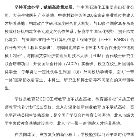
坚持开放办学，赋能高质量发展。
与中国石油化工集团燕山石化公
司、大兴生物医药产业基地、中关村软件园等200余家企事业单位共建人
才培养基地，构建政产学研用深度融合育人机制。与10多个国家30多所高
校或科研机构建立长期稳定的合作关系，拓宽学生国际化视野、提升跨文
化能力。与法国巴黎电子与计算机信息工程师学院（EFREI-PARIS）合
作开办“中法工程师实验班”，与德国北黑森应用技术大学合作开办“中德机
械工程班”，与德国艾森经济管理应用技术大学（FOM）合作硕士研究生
联合培养项目，开设国际会计师（ACCA）实验班。设立在校生出国留学
奖学金，每年资助一定比例学生到国（境）外高校访学研修。面向“一带
一路”国家招收语言生、本科生、研究生和博士后等不同层次的来华留学
生。
学校是教育部CDIO工程教育改革试点高校、教育部首批“卓越工程
师教育培养计划”试点高校、北京市深化创新创业教育改革示范高校、高
水平运动员招生资格高校，是全国产学研合作教育实验基地、北京市级大
学生素质教育基地建设单位、北京市“一带一路”国家人才培养基地。
在强国建设、民族复兴的新征程上，学校坚持以习近平新时代中国