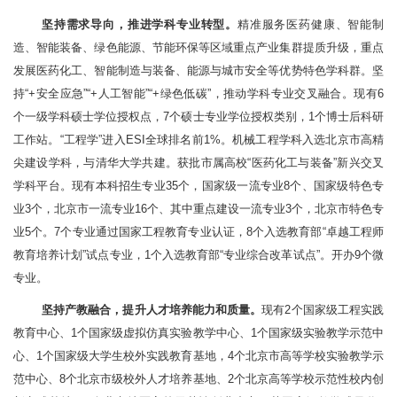
坚持需求导向，推进学科专业转型。
精准服务医药健康、智能制
造、智能装备、绿色能源、节能环保等区域重点产业集群提质升级，重点
发展医药化工、智能制造与装备、能源与城市安全等优势特色学科群。坚
持“+安全应急”“+人工智能”“+绿色低碳”，推动学科专业交叉融合。现有6
个一级学科硕士学位授权点，7个硕士专业学位授权类别，1个博士后科研
工作站。“工程学”进入ESI全球排名前1%。机械工程学科入选北京市高精
尖建设学科，与清华大学共建。获批市属高校“医药化工与装备”新兴交叉
学科平台。现有本科招生专业35个，国家级一流专业8个、国家级特色专
业3个，北京市一流专业16个、其中重点建设一流专业3个，北京市特色专
业5个。7个专业通过国家工程教育专业认证，8个入选教育部“卓越工程师
教育培养计划”试点专业，1个入选教育部“专业综合改革试点”。开办9个微
专业。
坚持产教融合，提升人才培养能力和质量。
现有2个国家级工程实践
教育中心、1个国家级虚拟仿真实验教学中心、1个国家级实验教学示范中
心、1个国家级大学生校外实践教育基地，4个北京市高等学校实验教学示
范中心、8个北京市级校外人才培养基地、2个北京高等学校示范性校内创