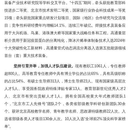
装备产业技术研究院等学科交叉平台。“十四五”期间，牵头获批教育部科
技进步二等奖、北京市技术发明二等奖，国家级行业协会科技成果一等奖
15项；牵头获批国家重点研发计划项目、国际（地区）合作研究与交流项
目；竞争性科研经费年均增幅14.1%、连续三年破亿。焊接技术及装备应
用于大兴机场、鸟巢、港珠澳大桥等国家重大战略任务和工程。高通量层
析介质用于新冠疫苗蛋白的分离纯化，降冰片烯单体制备技术入选2024年
十大突破性化工新材料，高通量管式动态涡流分离器入选第五批能源领域
首台（套）重大技术装备。
坚持引育并举，加强人才队伍建设。
现有教职工1061人，专任教师
超800人。高等教育专任教师中具有博士学位的占比65%，具有高级职称
的占比54%。有硕士生导师313人，博士生导师23人。现有国家级高层次
人才5人、享受国务院政府特殊津贴专家13人、教育部新世纪优秀人才2
人、北京市有突出贡献人才1人。拥有全国高校黄大年式教师团队1
个，“北京市工人先锋号”团队2个，各类省部级教学科研创新团队30余
个。获评北京高校教学名师、青年教学名师、思政课特级教师22人次。入
选省部级各类人才项目130余人次。10人次入选“全球前2%顶尖科学家榜
单”。