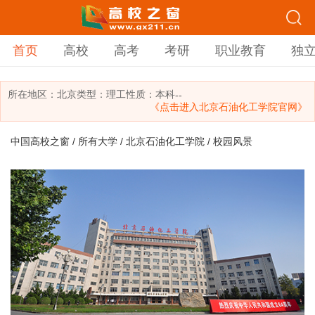
首页
高校
高考
考研
职业教育
独
所在地区：
北京
类型：
理工
性质：本科
--
《点击进入北京石油化工学院官网》
中国高校之窗
/
所有大学
/
北京石油化工学院
/ 校园风景