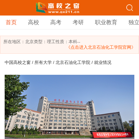
首页
高校
高考
考研
职业教育
独
所在地区：
北京
类型：
理工
性质：本科
--
《点击进入北京石油化工学院官网》
中国高校之窗
/
所有大学
/
北京石油化工学院
/ 就业情况