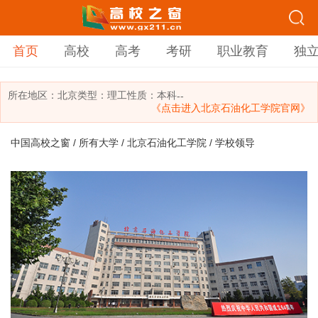
首页
高校
高考
考研
职业教育
独
所在地区：
北京
类型：
理工
性质：本科
--
《点击进入北京石油化工学院官网》
中国高校之窗
/
所有大学
/
北京石油化工学院
/ 学校领导