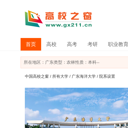
首页
高校
高考
考研
职业教
所在地区：
广东
类型：
农林
性质：本科
--
中国高校之窗
/
所有大学
/
广东海洋大学
/ 院系设置