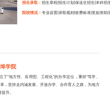
|
|
|
招生录取：
招生章程
招生计划
保送生招生
本科招
|
|
|
|
院校情况：
专业设置
录取规则
收费标准
奖励资助
蚌埠学院
了“地方性、应用型、工程化”的办学定位，秉持“笃学、
改革，坚持走内涵发展、开放办学、合作育人之路，为地方
著提升。