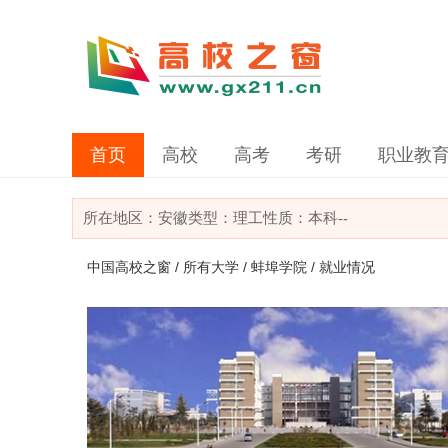
首页
高校
高考
考研
职业教
所在地区：
安徽
类型：
理工
性质：本科
--
中国高校之窗
/
所有大学
/
蚌埠学院
/ 就业情况