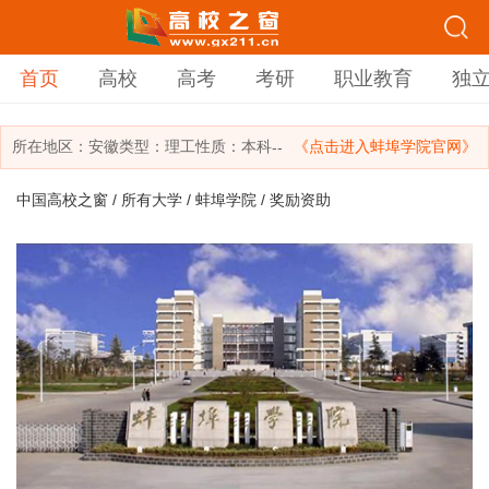
首页
高校
高考
考研
职业教育
独
所在地区：
安徽
类型：
理工
性质：本科
《点击进入蚌埠学院官网》
--
中国高校之窗
/
所有大学
/
蚌埠学院
/ 奖励资助