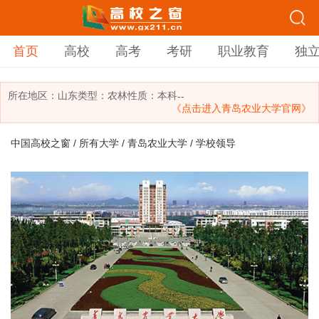
首页
高校
高考
考研
职业教育
独
所在地区：
山东
类型：
农林
性质：本科
--
《点击进入青岛农业大学官网》
中国高校之窗
/
所有大学
/
青岛农业大学
/ 学校领导