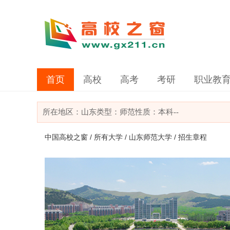
首页
高校
高考
考研
职业教
所在地区：
山东
类型：
师范
性质：本科
--
中国高校之窗
/
所有大学
/
山东师范大学
/ 招生章程