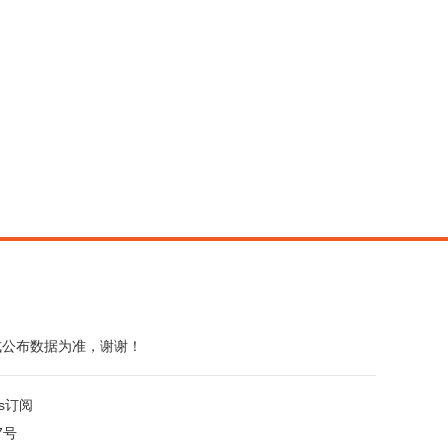
式公布数据为准，谢谢！
ss订阅
7号