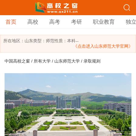
首页
高校
高考
考研
职业教育
独
所在地区：
山东
类型：
师范
性质：本科
--
《点击进入山东师范大学官网》
中国高校之窗
/
所有大学
/
山东师范大学
/ 录取规则