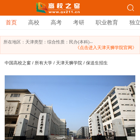
首页
高校
高考
考研
职业教育
独
所在地区：
天津
类型：
综合
性质：民办(本科)
--
《点击进入天津天狮学院官网》
中国高校之窗
/
所有大学
/
天津天狮学院
/ 保送生招生