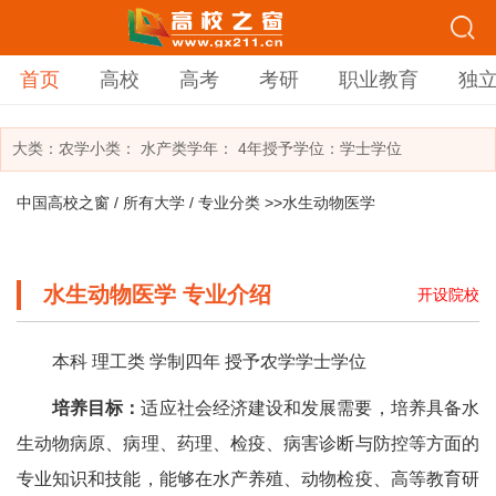
首页
高校
高考
考研
职业教育
独
大类：
农学
小类：
水产类
学年： 4年
授予学位：学士学位
中国高校之窗
/
所有大学
/
专业分类
>>水生动物医学
水生动物医学 专业介绍
开设院校
本科 理工类 学制四年 授予农学学士学位
培养目标：
适应社会经济建设和发展需要，培养具备水
生动物病原、病理、药理、检疫、病害诊断与防控等方面的
专业知识和技能，能够在水产养殖、动物检疫、高等教育研