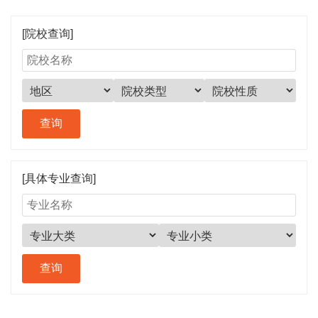
[院校查询]
[具体专业查询]