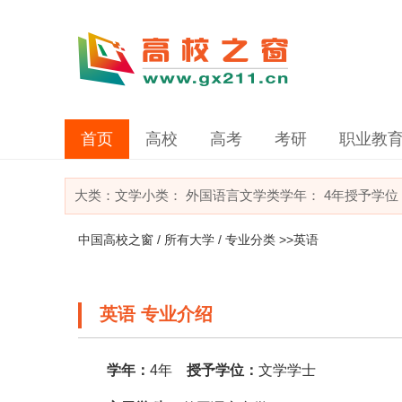
首页
高校
高考
考研
职业教
大类：
文学
小类：
外国语言文学类
学年： 4年
授予学位
中国高校之窗
/
所有大学
/
专业分类
>>英语
英语 专业介绍
学年：
4年
授予学位：
文学学士