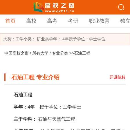
首页
高校
高考
考研
职业教育
独
大类：
工学
小类：
矿业类
学年： 4年
授予学位：学士学位
中国高校之窗
/
所有大学
/
专业分类
>>石油工程
石油工程 专业介绍
开设院校
石油工程
学年：
4年 授予学位：工学学士
主干学科：
石油与天然气工程