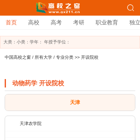
首页
高校
高考
考研
职业教育
独
大类：
小类：
学年： 年
授予学位：
中国高校之窗
/
所有大学
/
专业分类
>> 开设院校
动物药学 开设院校
天津
天津农学院