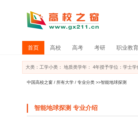
首页
高校
高考
考研
职业教
大类：
工学
小类：
地质类
学年： 4年
授予学位：学士学
中国高校之窗
/
所有大学
/
专业分类
>>智能地球探测
智能地球探测 专业介绍