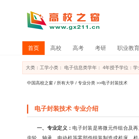
首页
高校
高考
考研
职业教
大类：
工学
小类：
电子信息类
学年： 4年
授予学位：学
中国高校之窗
/
所有大学
/
专业分类
>>电子封装技术
电子封装技术 专业介绍
一、专业定义：
电子封装是将微元件组合及再
齿轮、轴承、电动机等零部件组装制造成机床、机