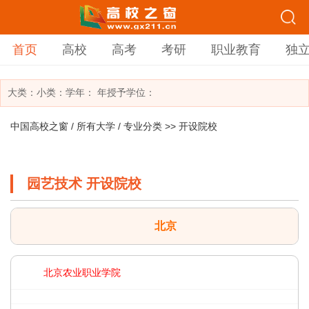
首页
高校
高考
考研
职业教育
独
大类：
小类：
学年： 年
授予学位：
中国高校之窗
/
所有大学
/
专业分类
>> 开设院校
园艺技术 开设院校
北京
北京农业职业学院