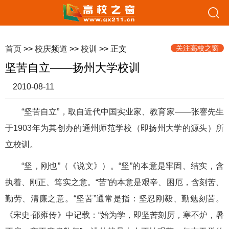
关注高校之窗
首页
>>
校庆频道
>>
校训
>> 正文
坚苦自立——扬州大学校训
2010-08-11
“坚苦自立”，取自近代中国实业家、教育家——张謇先生
于1903年为其创办的通州师范学校（即扬州大学的源头）所
立校训。
“坚，刚也”（《说文》）。“坚”的本意是牢固、结实，含
执着、刚正、笃实之意。“苦”的本意是艰辛、困厄，含刻苦、
勤劳、清廉之意。“坚苦”通常是指：坚忍刚毅、勤勉刻苦。
《宋史·邵雍传》中记载：“始为学，即坚苦刻厉，寒不炉，暑