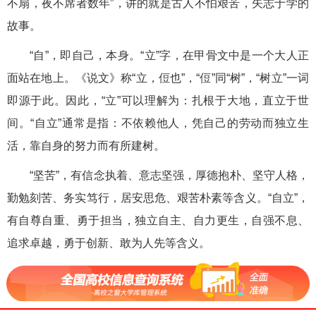
不扇，夜不席者数年”，讲的就是古人不怕艰苦，矢志于学的
故事。
“自”，即自己，本身。“立”字，在甲骨文中是一个大人正
面站在地上。《说文》称“立，侸也”，“侸”同“树”，“树立”一词
即源于此。因此，“立”可以理解为：扎根于大地，直立于世
间。“自立”通常是指：不依赖他人，凭自己的劳动而独立生
活，靠自身的努力而有所建树。
“坚苦”，有信念执着、意志坚强，厚德抱朴、坚守人格，
勤勉刻苦、务实笃行，居安思危、艰苦朴素等含义。“自立”，
有自尊自重、勇于担当，独立自主、自力更生，自强不息、
追求卓越，勇于创新、敢为人先等含义。