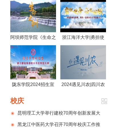
阿坝师范学院《生命之
浙江海洋大学|勇担使
树》
命 奋发图强 为建设特
色鲜明，国内一流的海
洋大学而奋斗！
陇东学院2024招生宣
2024遇见川农|四川农
传片
业大学
校庆
昆明理工大学举行建校70周年创新发展大
会
黑龙江中医药大学召开70周年校庆工作推