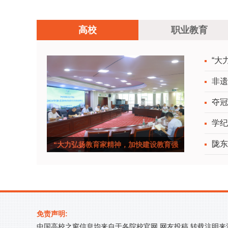
全国高校“双带头人”教师党支部书记“强国行”专项
高校
职业教育
行动团队
“大
非遗
夺冠
学纪
陇东
“大力弘扬教育家精神，加快建设教育强
国”—&mdash
免责声明:
中国高校之窗信息均来自于各院校官网,网友投稿,转载注明