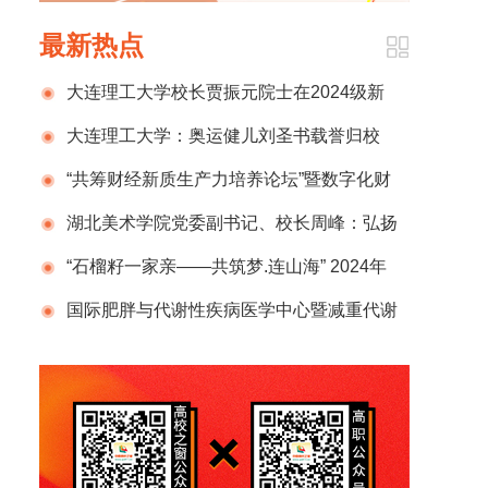
最新热点
大连理工大学校长贾振元院士在2024级新
生开学典礼上的致辞
大连理工大学：奥运健儿刘圣书载誉归校
“共筹财经新质生产力培养论坛”暨数字化财
税行业产教融合共同体2024年半年度总结计划
湖北美术学院党委副书记、校长周峰：弘扬
发布会在京成功举办
新时代教育家精神 锻造新百年湖美良师
“石榴籽一家亲——共筑梦.连山海” 2024年
那曲市小学生赴辽宁社会实践活动圆满结束
国际肥胖与代谢性疾病医学中心暨减重代谢
外科国家级示范单位正式揭牌，开启肥胖管理
新征程