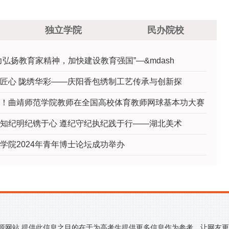
第七届全国高校青年教师教学竞赛决赛中获三等
独立学院
民办院校
奖
力弘扬教育家精神，加快建设教育强国”—&mdash
匠心 陇绣华彩——庆阳香包绣制工艺传承与创新探
！曲靖师范学院教师在全国高校体育教师网球基本功大赛
知纪明纪镌于心 遵纪守纪执纪践于行——湖北美术
学院2024年青年博士论坛成功举办
来源网站,提供此信息之目的在于为高考生提供更多信息作为参考，让网友