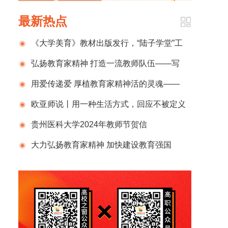
最新热点
《大学美育》教材出版发行，“陆子学堂”工
作再添重要成果
弘扬教育家精神 打造一流教师队伍——写
在第40个教师节到来之际
用爱传递爱 厚植教育家精神活的灵魂——
江汉大学党委书记覃道明在江汉大学庆祝第40
欧亚师说丨用一种生活方式，回应不被定义
个教师节大会上的讲话
的“师”
贵州医科大学2024年教师节贺信
大力弘扬教育家精神 加快建设教育强国
——湖北美术学院2024年教师节主题宣传视频
《师者·如光》