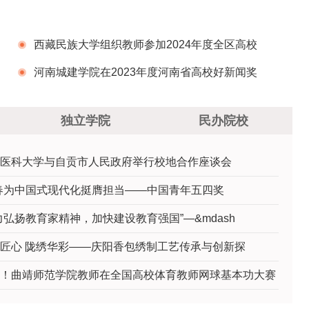
西藏民族大学组织教师参加2024年度全区高校
思政课改革创新研讨会暨党的二十届三中全会精
河南城建学院在2023年度河南省高校好新闻奖
神融入大中小学思政课建设联动会
及新闻论文奖评选中获佳绩
独立学院
民办院校
医科大学与自贡市人民政府举行校地合作座谈会
春为中国式现代化挺膺担当——中国青年五四奖
力弘扬教育家精神，加快建设教育强国”—&mdash
匠心 陇绣华彩——庆阳香包绣制工艺传承与创新探
！曲靖师范学院教师在全国高校体育教师网球基本功大赛