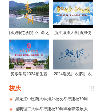
阿坝师范学院《生命之
浙江海洋大学|勇担使
树》
命 奋发图强 为建设特
色鲜明，国内一流的海
洋大学而奋斗！
陇东学院2024招生宣
2024遇见川农|四川农
传片
业大学
校庆
黑龙江中医药大学海外校友举行建校70周
年庆祝活动
昆明理工大学举行建校70周年创新发展大