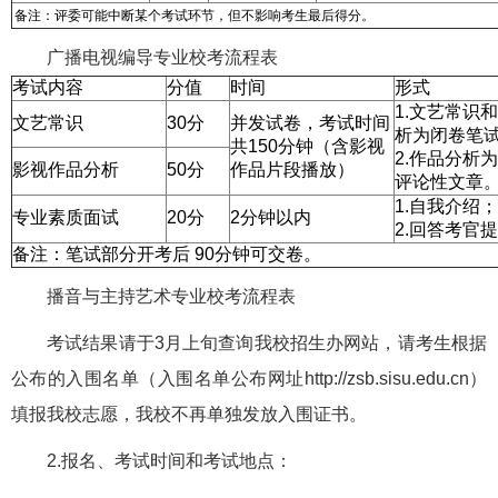
备注：评委可能中断某个考试环节，但不影响考生最后得分。
广播电视编导专业校考流程表
考试内容
分值
时间
形式
1.文艺常识
文艺常识
30分
并发试卷，考试时间
析为闭卷笔
共150分钟（含影视
2.作品分析为
影视作品分析
50分
作品片段播放）
评论性文章
1.自我介绍；
专业素质面试
20分
2分钟以内
2.回答考官
备注：笔试部分开考后 90分钟可交卷。
播音与主持艺术专业校考流程表
考试结果请于3月上旬查询我校招生办网站，请考生根据
公布的入围名单（入围名单公布网址http://zsb.sisu.edu.cn）
填报我校志愿，我校不再单独发放入围证书。
2.报名、考试时间和考试地点：