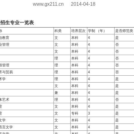
www.gx211.cn
2014-04-18
科招生专业一览表
称
科类
培养层次
学制 （年）
是否师范类
治教育
文
本科
4
是
业管理
文
本科
4
否
文
本科
4
否
理
本科
4
否
源管理
理
本科
4
否
济与贸易
理
本科
4
否
术学
理
本科
4
是
文
本科
4
是
兼
本科
4
是
体艺术
理
本科
4
否
育
文
本科
4
是
育
文
专科
3
是
文学
文
本科
4
是
语言文学
文
本科
4
是