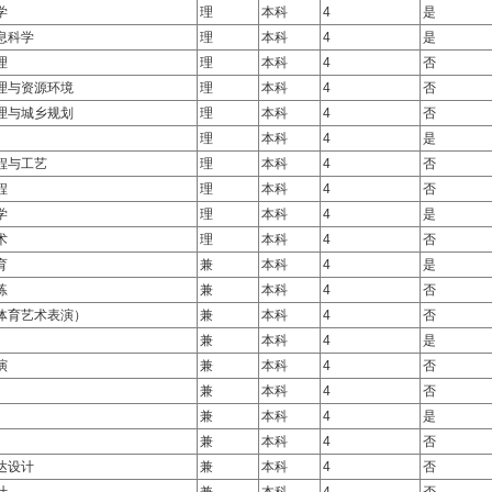
学
理
本科
4
是
息科学
理
本科
4
是
理
理
本科
4
否
理与资源环境
理
本科
4
否
理与城乡规划
理
本科
4
否
理
本科
4
是
程与工艺
理
本科
4
否
程
理
本科
4
否
学
理
本科
4
是
术
理
本科
4
否
育
兼
本科
4
是
练
兼
本科
4
否
体育艺术表演）
兼
本科
4
否
兼
本科
4
是
演
兼
本科
4
否
兼
本科
4
否
兼
本科
4
是
兼
本科
4
否
达设计
兼
本科
4
否