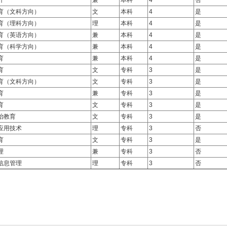
计
兼
本科
4
否
育（文科方向）
文
本科
4
是
育（理科方向）
理
本科
4
是
育（英语方向）
兼
本科
4
是
育（科学方向）
兼
本科
4
是
育
兼
本科
4
是
育
文
专科
3
是
育（文科方向）
文
专科
3
是
育
兼
专科
3
是
育
文
专科
3
是
治教育
文
专科
3
是
应用技术
理
专科
3
否
育
文
专科
3
是
理
兼
专科
3
否
信息管理
理
专科
3
否