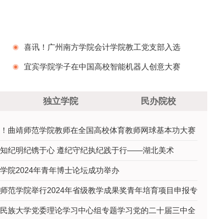
喜讯！广州南方学院会计学院教工党支部入选
全国高校“双带头人”教师党支部书记“强国行”专项
宜宾学院学子在中国高校智能机器人创意大赛
行动团队
全国总决赛中荣获一等奖
独立学院
民办院校
！曲靖师范学院教师在全国高校体育教师网球基本功大赛
知纪明纪镌于心 遵纪守纪执纪践于行——湖北美术
学院2024年青年博士论坛成功举办
师范学院举行2024年省级教学成果奖青年培育项目申报专
民族大学党委理论学习中心组专题学习党的二十届三中全