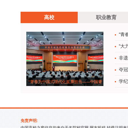
专科学校青马班骨干学员参加河南省“青年马克思
高校
职业教育
主义者培养工程”高校培训班
“青
“大
非遗
夺冠
学纪
“青春为中国式现代化挺膺担当——中国青
年五四奖
免责声明:
中国高校之窗信息均来自于各院校官网,网友投稿,转载注明