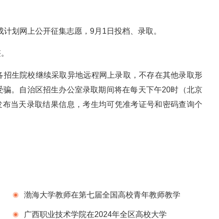
完成计划网上公开征集志愿，9月1日投档、录取。
整。
各招生院校继续采取异地远程网上录取，不存在其他录取形
受骗。自治区招生办公室录取期间将在每天下午20时（北京
gov.cn）发布当天录取结果信息，考生均可凭准考证号和密码查询个
渤海大学教师在第七届全国高校青年教师教学
竞赛中荣获理科组全国三等奖
广西职业技术学院在2024年全区高校大学