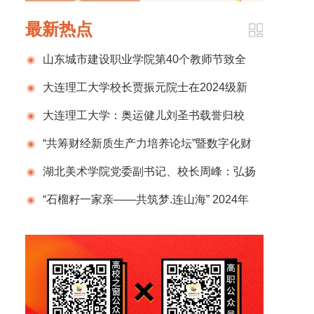
最新热点
山东城市建设职业学院第40个教师节致全
校教师和家属的一封信
大连理工大学校长贾振元院士在2024级新
生开学典礼上的致辞
大连理工大学：奥运健儿刘圣书载誉归校
“共筹财经新质生产力培养论坛”暨数字化财
税行业产教融合共同体2024年半年度总结计划
湖北美术学院党委副书记、校长周峰：弘扬
发布会在京成功举办
新时代教育家精神 锻造新百年湖美良师
“石榴籽一家亲——共筑梦.连山海” 2024年
那曲市小学生赴辽宁社会实践活动圆满结束