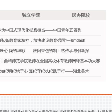
生“3·25”心理健康教育活动季中喜获佳绩
独立学院
民办院校
春为中国式现代化挺膺担当——中国青年五四奖
力弘扬教育家精神，加快建设教育强国”—&mdash
匠心 陇绣华彩——庆阳香包绣制工艺传承与创新探
！曲靖师范学院教师在全国高校体育教师网球基本功大赛
知纪明纪镌于心 遵纪守纪执纪践于行——湖北美术
来源网站,提供此信息之目的在于为高考生提供更多信息作为参考，让网友