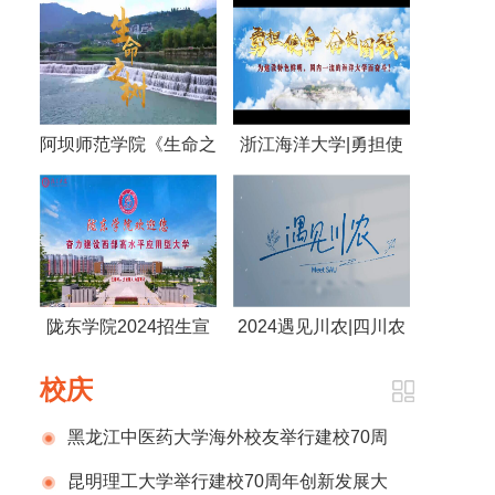
阿坝师范学院《生命之
浙江海洋大学|勇担使
树》
命 奋发图强 为建设特
色鲜明，国内一流的海
洋大学而奋斗！
陇东学院2024招生宣
2024遇见川农|四川农
传片
业大学
校庆
黑龙江中医药大学海外校友举行建校70周
年庆祝活动
昆明理工大学举行建校70周年创新发展大