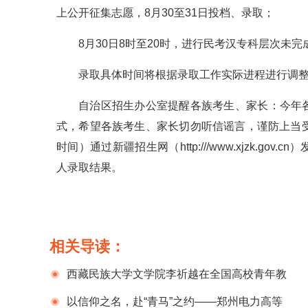
上公开征集志愿，8月30至31日投档、录取；
8月30日8时至20时，进行民考汉专科层次未
录取具体时间将根据录取工作实际进程进行调
自治区招生办公室提醒各族考生、家长：今年
式，希望各族考生、家长切勿听信谣言，谨防上当
时间）通过新疆招生网（http:///www.xjzk.
人录取结果。
相关导读：
西藏民族大学文学院李祈越在全国高校青年教
师教学竞赛决赛中荣获三等奖
以信仰之名，赴“青马”之约——郑州电力高等